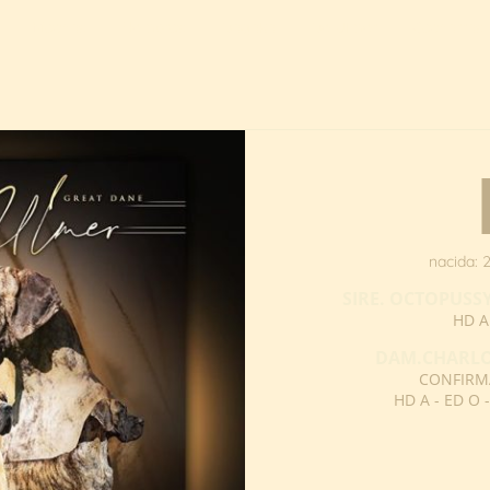
Machos
Hembras
Dogoko
De Ulmer
Cachorros
nacida: 
SIRE. OCTOPUS
HD A
DAM.CHARLO
CONFIRM
HD A - ED O 