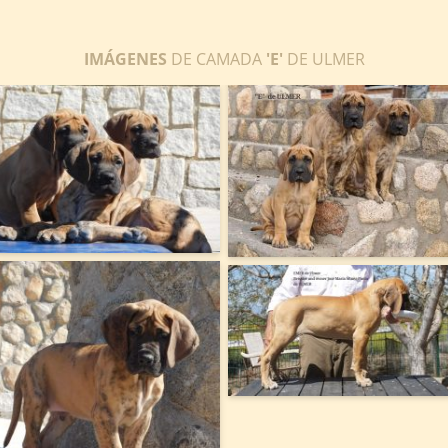
IMÁGENES
DE CAMADA
'E'
DE ULMER