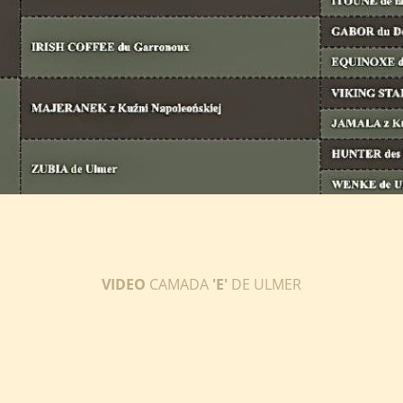
VIDEO
CAMADA
'E'
DE ULMER