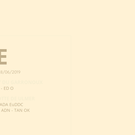
Emociones
Contacto
E
28/06/2019
SY DU GARRONOUX
 - ED O
TTE DE ULMER
ADA EuDDC
- ADN - TAN OK