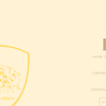
Machos
Hembras
Dogoko
De Ulmer
Cachorros
nacida: 
SIRE. OCTA
CONFIR
DAM. NASS
CONFIRM
+ 