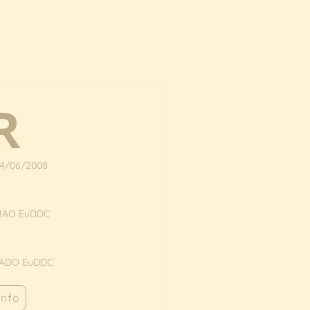
Emociones
Contacto
R
24/06/2008
VIO DE ULMER
MAO EuDDC
AU DE ULMER
ADO EuDDC
info